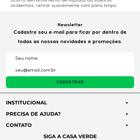
ocorra derramamento de líquidos ou sujeiras
acidentais, retirar suavemente com pano limpo.
Nome*
Newsletter
Cadastre seu e-mail para ficar por dentro de
todas as nossas novidades e promoções.
E-mail*
Cidade*
CADASTRAR
Estado*
INSTITUCIONAL
PRECISA DE AJUDA?
CONTATO
Título*
SIGA A CASA VERDE