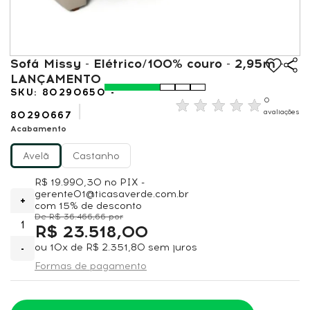
Sofá Missy - Elétrico/100% couro - 2,95m -
LANÇAMENTO
80290650 -
0
avaliações
80290667
Acabamento
Avelã
Castanho
R$ 19.990,30
no PIX -
gerente01@ticasaverde.com.br
+
com 15% de desconto
R$ 36.466,66
R$ 23.518,00
ou
10x
de
R$ 2.351,80
sem juros
-
Formas de pagamento