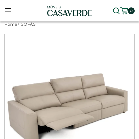
0
Home
SOFÁS
ras