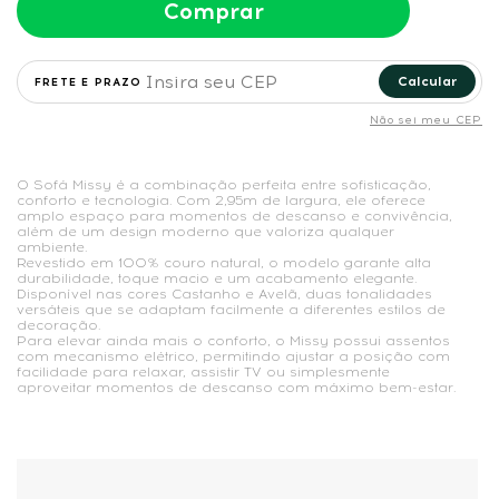
Comprar
Calcular
Não sei meu CEP
O Sofá Missy é a combinação perfeita entre sofisticação,
conforto e tecnologia. Com 2,95m de largura, ele oferece
amplo espaço para momentos de descanso e convivência,
além de um design moderno que valoriza qualquer
ambiente.
Revestido em 100% couro natural, o modelo garante alta
durabilidade, toque macio e um acabamento elegante.
Disponível nas cores Castanho e Avelã, duas tonalidades
versáteis que se adaptam facilmente a diferentes estilos de
decoração.
Para elevar ainda mais o conforto, o Missy possui assentos
com mecanismo elétrico, permitindo ajustar a posição com
facilidade para relaxar, assistir TV ou simplesmente
aproveitar momentos de descanso com máximo bem-estar.