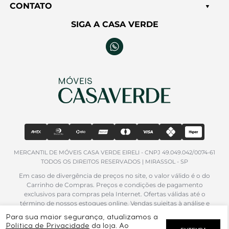
CONTATO
Título*
SIGA A CASA VERDE
Nota*
Opinião*
MERCANTIL DE MÓVEIS CASA VERDE EIRELI - CNPJ 49.049.042/0074-61
Mostrar E-mail?
TODOS OS DIREITOS RESERVADOS | MIRASSOL - SP
Em caso de divergência de preços no site, o valor válido é o do
ENVIAR AVALIAÇÃO
Carrinho de Compras. Preços e condições de pagamento
exclusivos para compras pela Internet. Ofertas válidas até o
término de nossos estoques online. Vendas sujeitas à análise e
confirmação de dados. Imagens meramente ilustrativas, podendo
Para sua maior segurança, atualizamos a
Este produto ainda não foi avaliado. Seja o primeiro a
apresentar variações de cor ou tamanho. Alguns produtos podem
Política de Privacidade
da loja. Ao
avaliar!