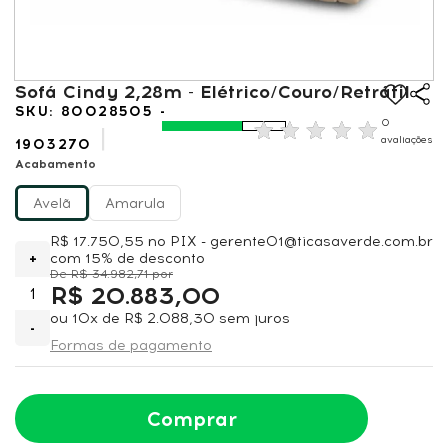
Sofá Cindy 2,28m - Elétrico/Couro/Retrátil
80028505 -
0
avaliações
1903270
Acabamento
Avelã
Amarula
R$ 17.750,55
no PIX - gerente01@ticasaverde.com.br
+
com 15% de desconto
R$ 34.982,71
R$ 20.883,00
ou
10x
de
R$ 2.088,30
sem juros
-
Formas de pagamento
Comprar