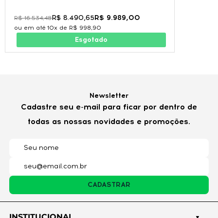
Título*
R$ 8.490,65
R$ 9.989,00
R$ 16.534,48
10x de
R$ 998,90
Esgotado
Nota*
Opinião*
Newsletter
Cadastre seu e-mail para ficar por dentro de
todas as nossas novidades e promoções.
Mostrar E-mail?
ENVIAR AVALIAÇÃO
CADASTRAR
Este produto ainda não foi avaliado. Seja o primeiro a
avaliar!
INSTITUCIONAL