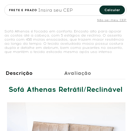
Calcular
Não sei meu CEP
Sofá Athenas é focado em conforto. Encosto alto para apoiar
as costas até a cabeça, com 5 estágios de reclínio. O assento
conta com 456 molas ensacadas, que trazem maior resiliência
ao longo do tempo. O tecido aveludado macio possui costura
dupla e detalhe em debrum, bem como puxantes no assento,
que mantém o tecido esticado mesmo após uso intenso
Descrição
Avaliação
Sofá Athenas Retrátil/Reclinável