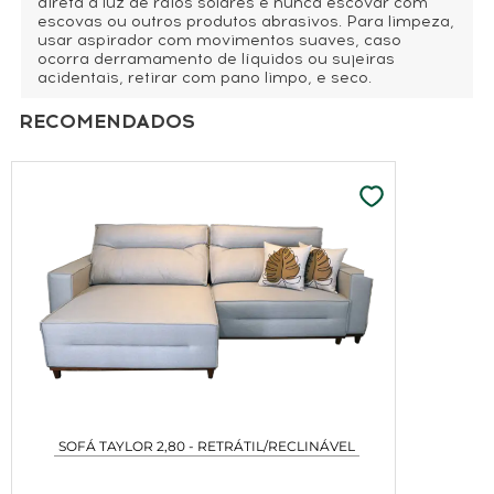
direta à luz de raios solares e nunca escovar com
escovas ou outros produtos abrasivos. Para limpeza,
usar aspirador com movimentos suaves, caso
ocorra derramamento de líquidos ou sujeiras
acidentais, retirar com pano limpo, e seco.
RECOMENDADOS
Nome*
E-mail*
Cidade*
Estado*
SOFÁ TAYLOR 2,80 - RETRÁTIL/RECLINÁVEL