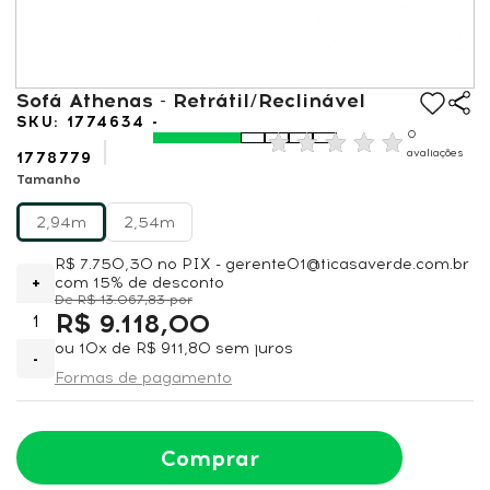
Sofá Athenas - Retrátil/Reclinável
1774634 -
0
avaliações
1778779
Tamanho
2,94m
2,54m
R$ 7.750,30
no PIX - gerente01@ticasaverde.com.br
+
com 15% de desconto
R$ 13.067,83
R$ 9.118,00
ou
10x
de
R$ 911,80
sem juros
-
Formas de pagamento
Comprar