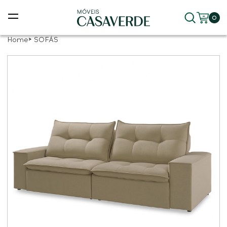
0
Home
SOFÁS
ras