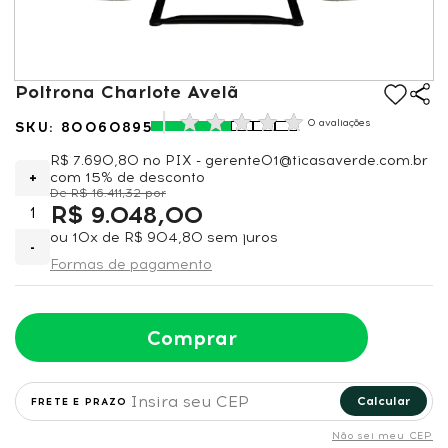
Poltrona Charlote Avelã
0 avaliações
80060895
R$ 7.690,80
no PIX - gerente01@ticasaverde.com.br
+
com 15% de desconto
R$ 16.411,32
R$ 9.048,00
ou
10x
de
R$ 904,80
sem juros
-
Formas de pagamento
Comprar
Calcular
Não sei meu CEP