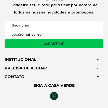
Cadastre seu e-mail para ficar por dentro de
todas as nossas novidades e promoções.
E-mail*
Cidade*
CADASTRAR
Estado*
INSTITUCIONAL
PRECISA DE AJUDA?
CONTATO
Título*
SIGA A CASA VERDE
Nota*