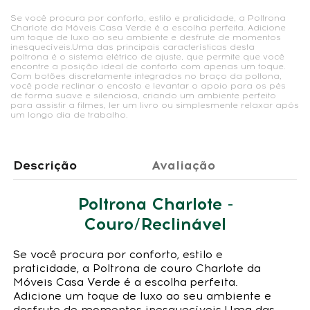
Se você procura por conforto, estilo e praticidade, a Poltrona
Charlote da Móveis Casa Verde é a escolha perfeita. Adicione
um toque de luxo ao seu ambiente e desfrute de momentos
inesquecíveis.Uma das principais características desta
poltrona é o sistema elétrico de ajuste, que permite que você
encontre a posição ideal de conforto com apenas um toque.
Com botões discretamente integrados no braço da poltona,
você pode reclinar o encosto e levantar o apoio para os pés
de forma suave e silenciosa, criando um ambiente perfeito
para assistir a filmes, ler um livro ou simplesmente relaxar após
um longo dia de trabalho.
Descrição
Avaliação
Poltrona Charlote -
Couro/Reclinável
Se você procura por conforto, estilo e
praticidade, a Poltrona de couro Charlote da
Móveis Casa Verde é a escolha perfeita.
Adicione um toque de luxo ao seu ambiente e
desfrute de momentos inesquecíveis.Uma das