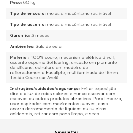
Peso:
60 kg
Tipo de encosto:
molas e mecânismo reclinável
Tipo de assento:
molas e mecânismo reclinável
Garantia:
3 meses
Ambientes:
Sala de estar
Material:
100% couro, mecanismo elétrico Bivolt,
assento espuma Softspring, encosto em plumante
de silicone, estrutura em madeira de
reflorestamento Eucalipto, multilaminado de 18mm.
Tecido Couro cor Avelã
Instruções/cuidados/segurança:
Evitar exposição
direta à luz de raios solares e nunca escovar com
escovas ou outros produtos abrasivos. Para limpeza,
usar aspirador com movimentos suaves, caso
ocorra derramamento de líquidos ou sujeiras
acidentais, retirar com pano limpo, e seco.
Nome*
Newsletter