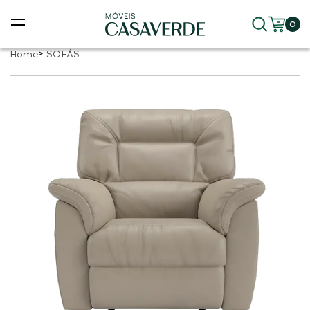
0
Home
SOFÁS
ras