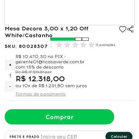
Mesa Decora 3,00 x 1,20 Off
White/Castanho
0 avaliações
80028307
R$ 10.470,30
no PIX -
gerente01@ticasaverde.com.br
+
com 15% de desconto
R$ 17.919,61
R$ 12.318,00
ou
10x
de
R$ 1.231,80
sem juros
-
Formas de pagamento
Comprar
Calcular