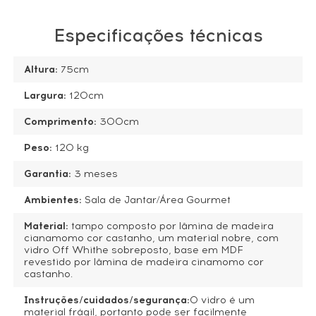
Especificações técnicas
Altura:
75cm
Largura:
120cm
Comprimento:
300cm
Peso:
120
kg
Garantia:
3 meses
Ambientes:
Sala de Jantar/Área Gourmet
Material:
tampo composto por lâmina de madeira
cianamomo cor castanho, um material nobre, com
vidro Off Whithe sobreposto, base em MDF
revestido por lâmina de madeira cinamomo cor
castanho.
Instruções/cuidados/segurança:
O vidro é um
material frágil, portanto pode ser facilmente