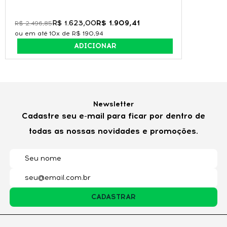
Título*
R$ 1.623,00
R$ 1.909,41
R$ 2.496,85
10x de
R$ 190,94
ADICIONAR
Nota*
Opinião*
Newsletter
Cadastre seu e-mail para ficar por dentro de
todas as nossas novidades e promoções.
Mostrar E-mail?
ENVIAR AVALIAÇÃO
CADASTRAR
Este produto ainda não foi avaliado. Seja o primeiro a