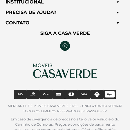
avaliar!
INSTITUCIONAL
PRECISA DE AJUDA?
CONTATO
SIGA A CASA VERDE
MERCANTIL DE MÓVEIS CASA VERDE EIRELI - CNPJ 49.049.042/0074-61
TODOS OS DIREITOS RESERVADOS | MIRASSOL - SP
Em caso de divergência de preços no site, o valor válido é o do
Carrinho de Compras. Preços e condições de pagamento
exclusivos para compras pela Internet. Ofertas válidas até o