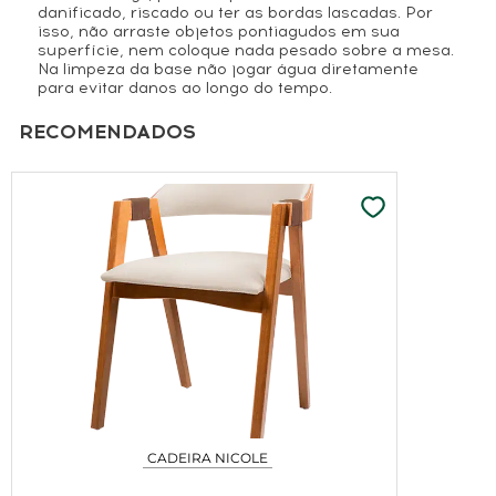
danificado, riscado ou ter as bordas lascadas. Por
isso, não arraste objetos pontiagudos em sua
superfície, nem coloque nada pesado sobre a mesa.
Na limpeza da base não jogar água diretamente
para evitar danos ao longo do tempo.
RECOMENDADOS
Nome*
E-mail*
Cidade*
Estado*
CADEIRA NICOLE