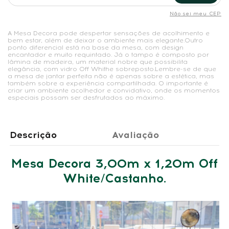
Não sei meu CEP
A Mesa Decora pode despertar sensações de acolhimento e
bem estar, além de deixar o ambiente mais elegante.Outro
ponto diferencial está na base da mesa, com design
encantador e muito requintado. Já o tampo é composto por
lâmina de madeira, um material nobre que possibilita
elegância, com vidro Off Whithe sobreposto.Lembre-se de que
a mesa de jantar perfeita não é apenas sobre a estética, mas
também sobre a experiência compartilhada. O importante é
criar um ambiente acolhedor e convidativo, onde os momentos
especiais possam ser desfrutados ao máximo.
Descrição
Avaliação
Mesa Decora 3,00m x 1,20m Off
White/Castanho.