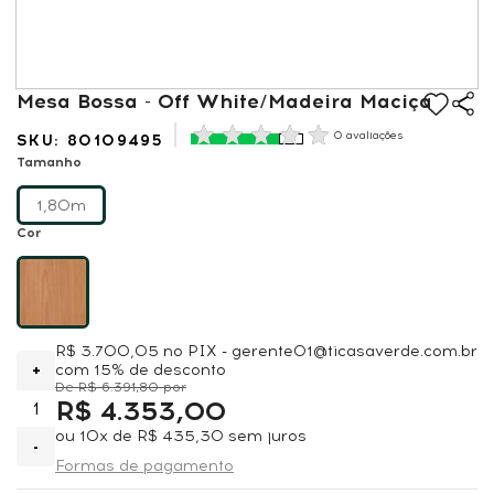
Mesa Bossa - Off White/Madeira Maciça
0 avaliações
80109495
Tamanho
1,80m
Cor
R$ 3.700,05
no PIX - gerente01@ticasaverde.com.br
+
com 15% de desconto
R$ 6.391,80
R$ 4.353,00
ou
10x
de
R$ 435,30
sem juros
-
Formas de pagamento