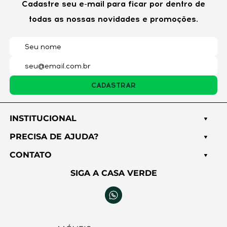
Cadastre seu e-mail para ficar por dentro de
todas as nossas novidades e promoções.
E-mail*
Cidade*
CADASTRAR
Estado*
INSTITUCIONAL
PRECISA DE AJUDA?
CONTATO
Título*
SIGA A CASA VERDE
Nota*