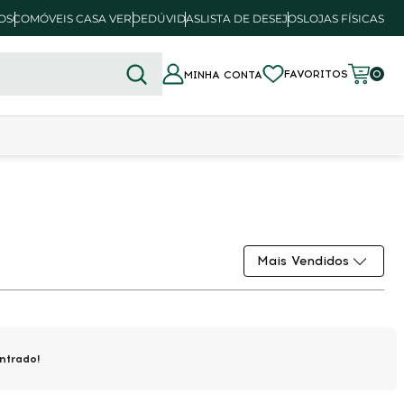
OSCO
MÓVEIS CASA VERDE
DÚVIDAS
LISTA DE DESEJOS
LOJAS FÍSICAS
FAVORITOS
0
MINHA CONTA
Mais Vendidos
ntrado!