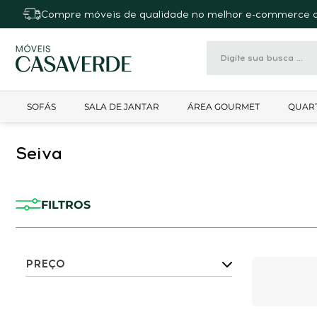
Compre móveis de qualidade no melhor e-commerce d
SOFÁS
SALA DE JANTAR
ÁREA GOURMET
QUAR
Seiva
FILTROS
PREÇO
Valor De:
Valor Até: