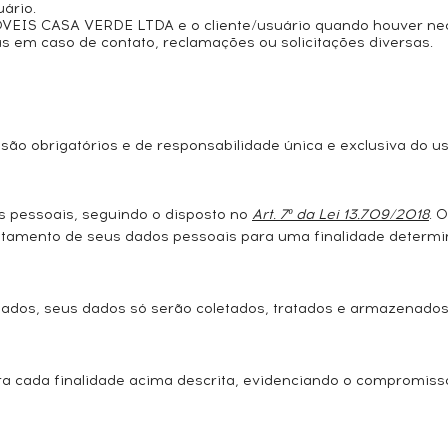
uário.
EIS CASA VERDE LTDA e o cliente/usuário quando houver nec
s em caso de contato, reclamações ou solicitações diversas.
são obrigatórios e de responsabilidade única e exclusiva do us
s pessoais, seguindo o disposto no
Art. 7º da Lei 13.709/2018
. 
ratamento de seus dados pessoais para uma finalidade determi
ados, seus dados só serão coletados, tratados e armazenado
a cada finalidade acima descrita, evidenciando o compromisso