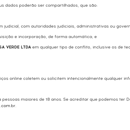
s dados poderão ser compartilhados, que são:
m judicial, com autoridades judiciais, administrativas ou gov
isição e incorporação, de forma automática; e
SA VERDE LTDA
em qualquer tipo de conflito, inclusive os de teor
ços online coletem ou solicitem intencionalmente qualquer i
ra pessoas maiores de 18 anos. Se acreditar que podemos ter 
e.com
.br.