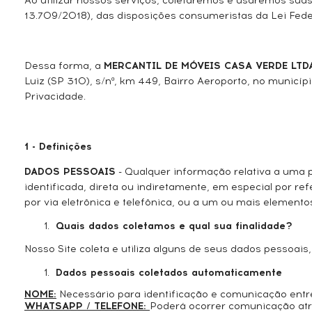
Ao utilizar nossos serviços, coletaremos e usaremos sua
13.709/2018), das disposições consumeristas da Lei Fede
Dessa forma, a
MERCANTIL DE MÓVEIS CASA VERDE LTD
Luiz (SP 310), s/nº, km 449, Bairro Aeroporto, no municípi
Privacidade.
1 - Definições
DADOS PESSOAIS
- Qualquer informação relativa a uma pe
identificada, direta ou indiretamente, em especial por r
por via eletrônica e telefônica, ou a um ou mais elementos 
Quais dados coletamos e qual sua finalidade?
Nosso Site coleta e utiliza alguns de seus dados pesso
Dados pessoais coletados automaticamente
NOME:
Necessário para identificação e comunicação ent
WHATSAPP / TELEFONE:
Poderá ocorrer comunicação atra