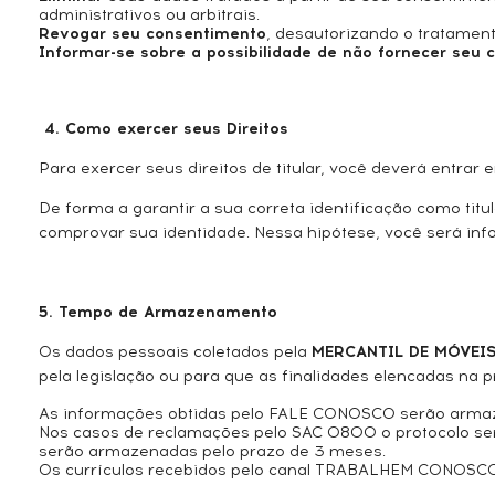
administrativos ou arbitrais.
Revogar seu consentimento
, desautorizando o tratamen
Informar-se sobre a possibilidade de não fornecer seu
4. Como exercer seus Direitos
Para exercer seus direitos de titular, você deverá entr
De forma a garantir a sua correta identificação como ti
comprovar sua identidade. Nessa hipótese, você será in
5. Tempo de Armazenamento
Os dados pessoais coletados pela
MERCANTIL DE MÓVEIS
pela legislação ou para que as finalidades elencadas na p
As informações obtidas pelo FALE CONOSCO serão armaze
Nos casos de reclamações pelo SAC 0800 o protocolo será
serão armazenadas pelo prazo de 3 meses.
Os currículos recebidos pelo canal TRABALHEM CONOSCO 