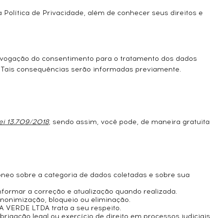
 Política de Privacidade, além de conhecer seus direitos e
evogação do consentimento para o tratamento dos dados
 Tais consequências serão informadas previamente.
Lei 13.709/2018
, sendo assim, você pode, de maneira gratuita
dôneo sobre a categoria de dados coletadas e sobre sua
informar a correção e atualização quando realizada.
nonimização, bloqueio ou eliminação.
 VERDE LTDA trata a seu respeito.
igação legal ou exercício de direito em processos judiciais,