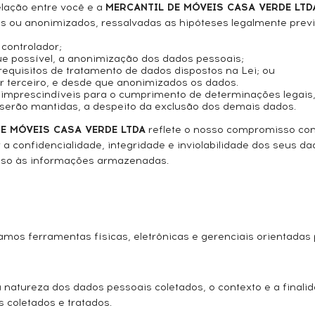
lação entre você e a
MERCANTIL DE MÓVEIS CASA VERDE LTD
os ou anonimizados, ressalvadas as hipóteses legalmente prev
 controlador;
ue possível, a anonimização dos dados pessoais;
requisitos de tratamento de dados dispostos na Lei; ou
r terceiro, e desde que anonimizados os dados.
mprescindíveis para o cumprimento de determinações legais, ju
 serão mantidas, a despeito da exclusão dos demais dados.
E MÓVEIS CASA VERDE LTDA
reflete o nosso compromisso co
r a confidencialidade, integridade e inviolabilidade dos seu
esso às informações armazenadas.
s ferramentas físicas, eletrônicas e gerenciais orientadas 
atureza dos dados pessoais coletados, o contexto e a finalid
s coletados e tratados.