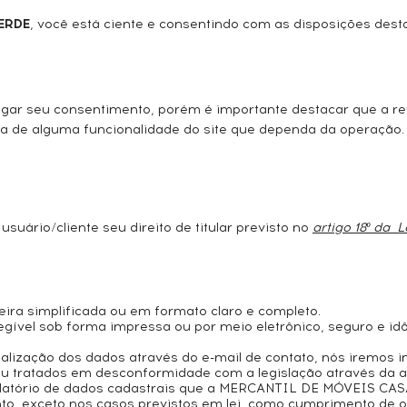
ERDE
, você está ciente e consentindo com as disposições desta
gar seu consentimento, porém é importante destacar que a r
a de alguma funcionalidade do site que dependa da operação.
suário/cliente seu direito de titular previsto no
artigo 18º da 
eira simplificada ou em formato claro e completo.
legível sob forma impressa ou por meio eletrônico, seguro e i
atualização dos dados através do e-mail de contato, nós iremos 
u tratados em desconformidade com a legislação através da a
latório de dados cadastrais que a MERCANTIL DE MÓVEIS CASA
to, exceto nos casos previstos em lei, como cumprimento de obr