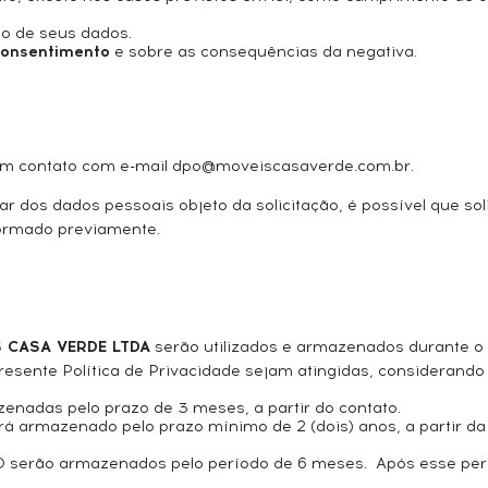
to de seus dados.
 consentimento
e sobre as consequências da negativa.
ar em contato com e-mail dpo@moveiscasaverde.com.br.
tular dos dados pessoais objeto da solicitação, é possível qu
formado previamente.
 CASA VERDE LTDA
serão utilizados e armazenados durante o
resente Política de Privacidade sejam atingidas, considerando 
nadas pelo prazo de 3 meses, a partir do contato.
 armazenado pelo prazo mínimo de 2 (dois) anos, a partir da
serão armazenados pelo período de 6 meses. Após esse perí