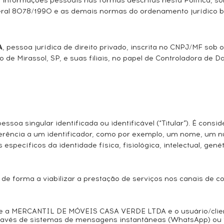
s informações pessoais nas formas descritas nesta Política, 
ral 8078/1990 e as demais normas do ordenamento jurídico bra
A
, pessoa jurídica de direito privado, inscrita no CNPJ/MF s
o de Mirassol, SP, e suas filiais, no papel de Controladora de 
ssoa singular identificada ou identificável (“Titular”). É cons
eferência a um identificador, como por exemplo, um nome, um nú
específicos da identidade física, fisiológica, intelectual, gené
ais, de forma a viabilizar a prestação de serviços nos cana
re a MERCANTIL DE MÓVEIS CASA VERDE LTDA e o usuário/clie
vés de sistemas de mensagens instantâneas (WhatsApp) ou tele