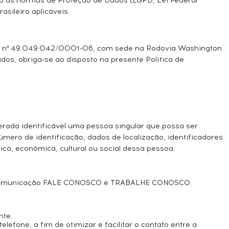
sob as normas de Proteção de Dados (LGPD, Lei Federal
sileiro aplicáveis.
ob o nº 49.049.042/0001-06, com sede na Rodovia Washington
Dados, obriga-se ao disposto na presente Política de
iderada identificável uma pessoa singular que possa ser
mero de identificação, dados de localização, identificadores
tica, econômica, cultural ou social dessa pessoa.
is de comunicação FALE CONOSCO e TRABALHE CONOSCO.
nte.
fone, a fim de otimizar e facilitar o contato entre a