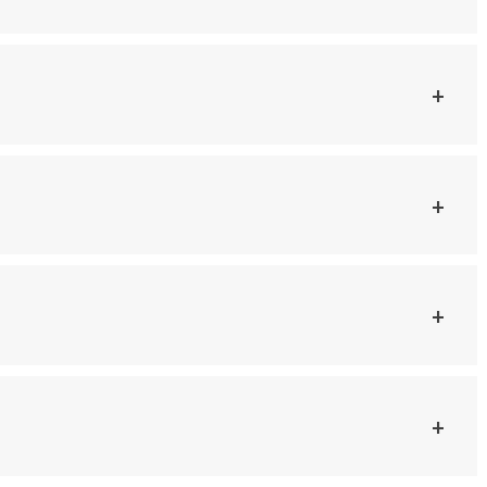
+
+
+
+