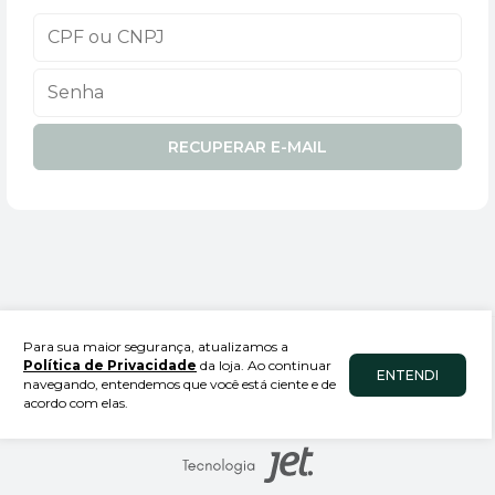
RECUPERAR E-MAIL
Para sua maior segurança, atualizamos a
Móveis Casa Verde
Política de Privacidade
da loja. Ao continuar
ENTENDI
navegando, entendemos que você está ciente e de
49.049.042/0074-61
acordo com elas.
ecommerce@moveiscasaverde.com.br